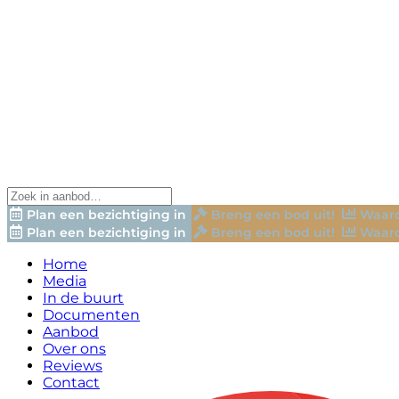
Plan een bezichtiging in
Breng een bod uit!
Waard
Plan een bezichtiging in
Breng een bod uit!
Waard
Home
Media
In de buurt
Documenten
Aanbod
Over ons
Reviews
Contact