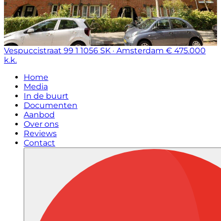
Vespuccistraat 99 1
1056 SK · Amsterdam
€ 475.000
k.k.
Home
Media
In de buurt
Documenten
Aanbod
Over ons
Reviews
Contact