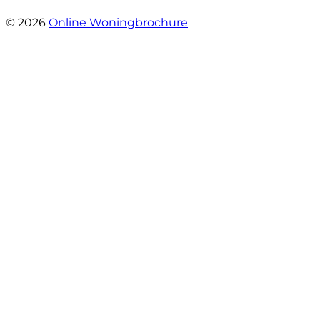
- Oudezijds Voorburgwal 318 H
© 2026
Online Woningbrochure